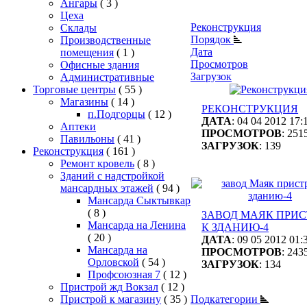
Ангары
( 3 )
Цеха
Реконструкция
Склады
Порядок
Производственные
Дата
помещения
( 1 )
Просмотров
Офисные здания
Загрузок
Административные
Торговые центры
( 55 )
Магазины
( 14 )
РЕКОНСТРУКЦИЯ
п.Подгорцы
( 12 )
ДАТА
: 04 04 2012 17:
Аптеки
ПРОСМОТРОВ
: 251
Павильоны
( 41 )
ЗАГРУЗОК
: 139
Реконструкция
( 161 )
Ремонт кровель
( 8 )
Зданий с надстройкой
мансардных этажей
( 94 )
Мансарда Сыктывкар
( 8 )
ЗАВОД МАЯК ПРИ
Мансарда на Ленина
К ЗДАНИЮ-4
( 20 )
ДАТА
: 09 05 2012 01:
Мансарда на
ПРОСМОТРОВ
: 243
Орловской
( 54 )
ЗАГРУЗОК
: 134
Профсоюзная 7
( 12 )
Пристрой жд Вокзал
( 12 )
Пристрой к магазину
( 35 )
Подкатегории