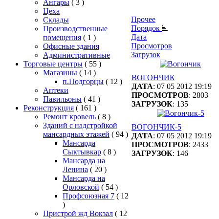
Ангары
( 3 )
Цеха
Прочее
Склады
Порядок
Производственные
Дата
помещения
( 1 )
Просмотров
Офисные здания
Загрузок
Административные
Торговые центры
( 55 )
Магазины
( 14 )
ВОГОНЧИК
п.Подгорцы
( 12 )
ДАТА
: 07 05 2012 19:19
Аптеки
ПРОСМОТРОВ
: 2803
Павильоны
( 41 )
ЗАГРУЗОК
: 135
Реконструкция
( 161 )
Ремонт кровель
( 8 )
Зданий с надстройкой
ВОГОНЧИК-5
мансардных этажей
( 94 )
ДАТА
: 07 05 2012 19:19
Мансарда
ПРОСМОТРОВ
: 2433
Сыктывкар
( 8 )
ЗАГРУЗОК
: 146
Мансарда на
Ленина
( 20 )
Мансарда на
Орловской
( 54 )
Профсоюзная 7
( 12
)
Пристрой жд Вокзал
( 12