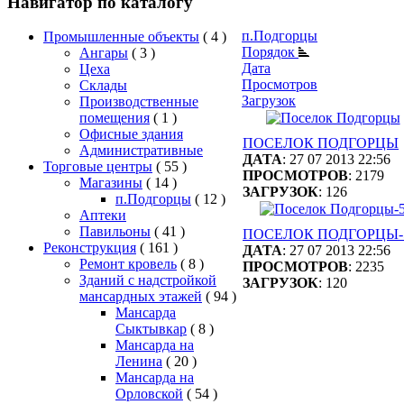
Навигатор по каталогу
п.Подгорцы
Промышленные объекты
( 4 )
Порядок
Ангары
( 3 )
Дата
Цеха
Просмотров
Склады
Загрузок
Производственные
помещения
( 1 )
Офисные здания
ПОСЕЛОК ПОДГОРЦЫ
Административные
ДАТА
: 27 07 2013 22:56
Торговые центры
( 55 )
ПРОСМОТРОВ
: 2179
Магазины
( 14 )
ЗАГРУЗОК
: 126
п.Подгорцы
( 12 )
Аптеки
Павильоны
( 41 )
ПОСЕЛОК ПОДГОРЦЫ-
Реконструкция
( 161 )
ДАТА
: 27 07 2013 22:56
Ремонт кровель
( 8 )
ПРОСМОТРОВ
: 2235
Зданий с надстройкой
ЗАГРУЗОК
: 120
мансардных этажей
( 94 )
Мансарда
Сыктывкар
( 8 )
Мансарда на
Ленина
( 20 )
Мансарда на
Орловской
( 54 )