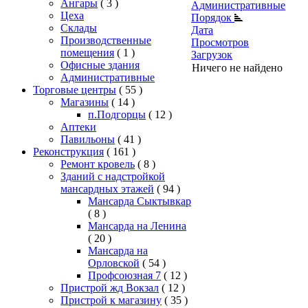
Ангары
( 3 )
Административные
Цеха
Порядок
Склады
Дата
Производственные
Просмотров
помещения
( 1 )
Загрузок
Офисные здания
Ничего не найдено
Административные
Торговые центры
( 55 )
Магазины
( 14 )
п.Подгорцы
( 12 )
Аптеки
Павильоны
( 41 )
Реконструкция
( 161 )
Ремонт кровель
( 8 )
Зданий с надстройкой
мансардных этажей
( 94 )
Мансарда Сыктывкар
( 8 )
Мансарда на Ленина
( 20 )
Мансарда на
Орловской
( 54 )
Профсоюзная 7
( 12 )
Пристрой жд Вокзал
( 12 )
Пристрой к магазину
( 35 )