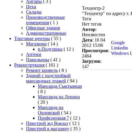
Ангары
( 3 )
Цеха
Техцентр-2
Склады
"Техцентр" по адресу г.
Производственные
Теги
помещения
( 1 )
Нет тегов
Офисные здания
Автор
:
Административные
Неизвестен
Торговые центры
( 55 )
Дата
: 16 04
Google
Магазины
( 14 )
2012 15:06
Linkedin
п.Подгорцы
( 12 )
Просмотров
:
Windows L
Аптеки
2464
Павильоны
( 41 )
Загрузок
:
Реконструкция
( 161 )
147
Ремонт кровель
( 8 )
Зданий с надстройкой
мансардных этажей
( 94 )
Мансарда Сыктывкар
( 8 )
Мансарда на Ленина
( 20 )
Мансарда на
Орловской
( 54 )
Профсоюзная 7
( 12 )
Пристрой жд Вокзал
( 12 )
Пристрой к магазину
( 35 )